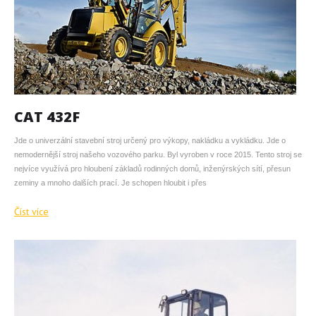
CAT 432F
Jde o univerzální stavební stroj určený pro výkopy, nakládku a vykládku. Jde o
nemodernější stroj našeho vozového parku. Byl vyroben v roce 2015. Tento stroj se
nejvíce využívá pro hloubení základů rodinných domů, inženýrských sítí, přesun
zeminy a mnoho dalších prací. Je schopen hloubit i přes
Číst více