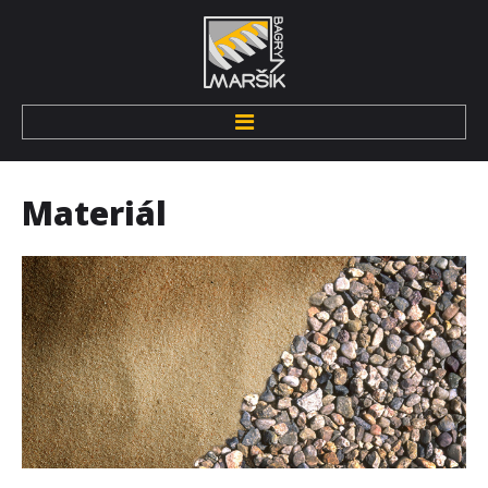
Úvod
Materiál
O nás
Kdo jsme
Pronájem techniky
Zemní stroje
Hutnící technika
Drobná mechanizace