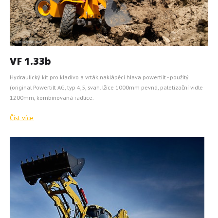
VF 1.33b
Hydraulický kit pro kladivo a vrták,naklápěcí hlava powertilt - použitý
(original Powertilt AG, typ 4,5, svah. lžíce 1000mm pevná, paletizační vidle
1200mm, kombinovaná radlice.
Číst více