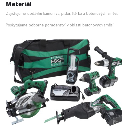
Materiál
Materiál
Provádíme
Zajišťujeme dodávku kameniva, písku, štěrku a betonových směsí.
Galerie
Poskytujeme odborné poradenství v oblasti betonových směsí.
Ceník
Spolupráce
Kontakt